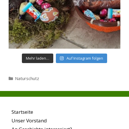
Mehr laden…
Auf Instagram folgen
Kategorien
Naturschutz
Startseite
Unser Vorstand