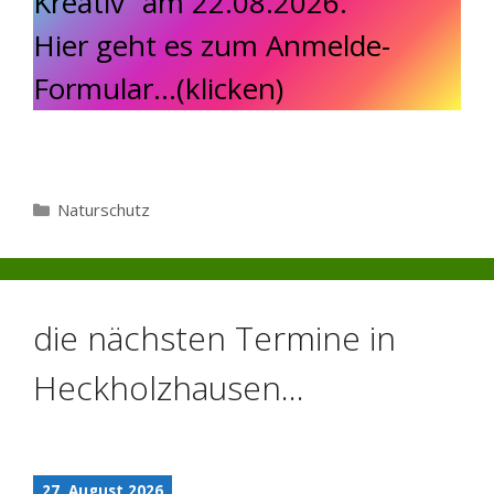
Kreativ“ am 22.08.2026.
Hier geht es zum Anmelde-
Formular…(klicken)
Kategorien
Naturschutz
die nächsten Termine in
Heckholzhausen…
27. August 2026